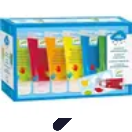
Leisure Guide Online
Découverte
Loisirs Créatifs
Conseils pratiques
Guides et
conseils
Leisure Tips
Leisure Guide Online