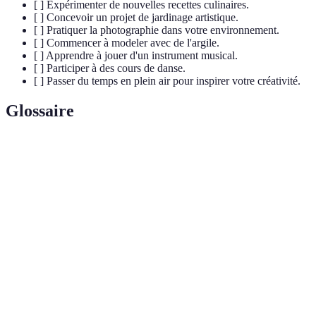
[ ] Expérimenter de nouvelles recettes culinaires.
[ ] Concevoir un projet de jardinage artistique.
[ ] Pratiquer la photographie dans votre environnement.
[ ] Commencer à modeler avec de l'argile.
[ ] Apprendre à jouer d'un instrument musical.
[ ] Participer à des cours de danse.
[ ] Passer du temps en plein air pour inspirer votre créativité.
Glossaire
Terme
Définition
Activité manuelle visant à créer des objets décoratifs
Artisanat
ou utiles.
Créativité
Capacité à produire des idées nouvelles ou originales.
Pratique artistique consistant à appliquer des pigments
Peinture
sur une surface.