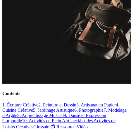
Contents
1. Écriture Créative
2. Peinture et Dessin
3. Artisanat en Papier
4.
Cuisine Créative
5. Jardinage Artistique
6. Photographie
7. Modelage
d'Argile
8. Apprentissage Musical
9. Danse et Expression
Corporelle
10. Activités en Plein Air
Checklist des Activités de
Loisirs Créatives
Glossaire
📺 Ressource Vidéo