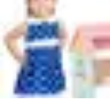
Leisure Guide Online
Découverte
Loisirs Créatifs
Conseils pratiques
Guides et conseils
Leisur
Leisure Guide Online