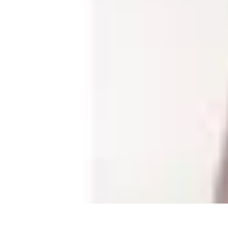
Leisure Guide Online
Découverte
Loisirs Créatifs
Conseils pratiques
Guides et conseils
Leisur
Leisure Guide Online