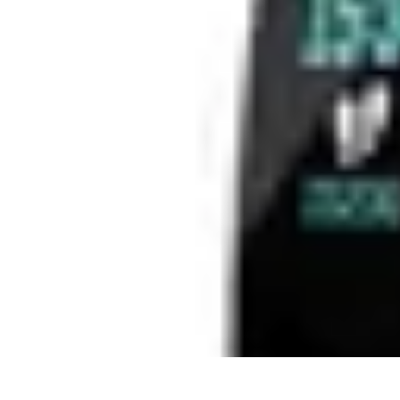
Leisure Guide Online
Découverte
Loisirs Créatifs
Conseils pratiques
Guides et conseils
Leisur
Leisure Guide Online