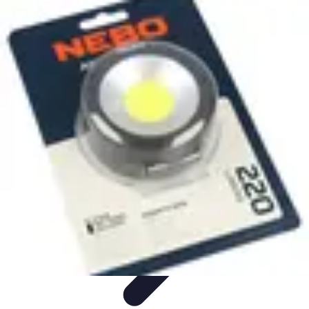
Leisure Guide Online
Découverte
Loisirs Créatifs
Conseils pratiques
Guides et
conseils
Leisure Tips
Leisure Guide Online