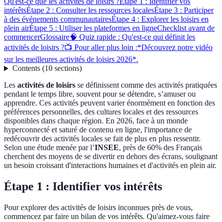
Qu'est-ce que les activités de loisirs ?
Étape 1 : Identifier vos
intérêts
Étape 2 : Consulter les ressources locales
Étape 3 : Participer
à des événements communautaires
Étape 4 : Explorer les loisirs en
plein air
Étape 5 : Utiliser les plateformes en ligne
Checklist avant de
commencer
Glossaire
🧠 Quiz rapide : Qu'est-ce qui définit les
activités de loisirs ?
📺 Pour aller plus loin :*Découvrez notre vidéo
sur les meilleures activités de loisirs 2026*.
Contents
(
10
sections
)
Les
activités de loisirs
se définissent comme des activités pratiquées
pendant le temps libre, souvent pour se détendre, s’amuser ou
apprendre. Ces activités peuvent varier énormément en fonction des
préférences personnelles, des cultures locales et des ressources
disponibles dans chaque région. En 2026, face à un monde
hyperconnecté et saturé de contenu en ligne, l'importance de
redécouvrir des activités locales se fait de plus en plus ressentir.
Selon une étude menée par l’
INSEE
, près de 60% des Français
cherchent des moyens de se divertir en dehors des écrans, soulignant
un besoin croissant d'interactions humaines et d'activités en plein air.
Étape 1 : Identifier vos intérêts
Pour explorer des activités de loisirs inconnues près de vous,
commencez par faire un bilan de vos intérêts. Qu'aimez-vous faire