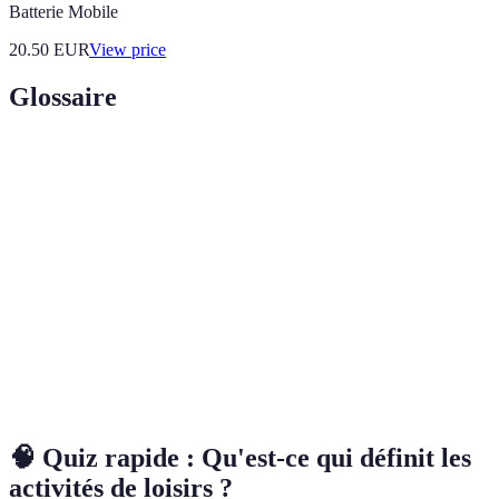
Batterie Mobile
20.50
EUR
View price
Glossaire
Terme
Définition
Activités
Activités pratiquées pendant le temps libre, qui
de loisirs
servent à se divertir ou à se détendre.
Action d'effectuer des activités sans rémunération,
Bénévolat
souvent pour le bien de la communauté.
Loisirs en
Activités de loisirs réalisées à l'extérieur, souvent liées
plein air
à la nature, comme la randonnée ou le camping.
🧠 Quiz rapide : Qu'est-ce qui définit les
activités de loisirs ?