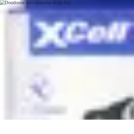
Leisure Guide Online
Découverte
Loisirs Créatifs
Conseils pratiques
Guides et conseils
Leisur
Leisure Guide Online