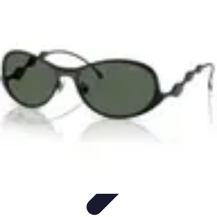
Leisure Guide Online
Découverte
Loisirs Créatifs
Conseils pratiques
Guides et
conseils
Leisure Tips
Leisure Guide Online