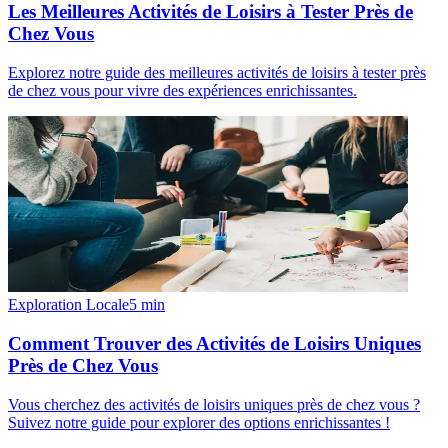
Les Meilleures Activités de Loisirs à Tester Près de
Chez Vous
Explorez notre guide des meilleures activités de loisirs à tester près
de chez vous pour vivre des expériences enrichissantes.
Exploration Locale
5
min
Comment Trouver des Activités de Loisirs Uniques
Près de Chez Vous
Vous cherchez des activités de loisirs uniques près de chez vous ?
Suivez notre guide pour explorer des options enrichissantes !