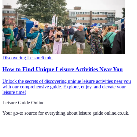
Discovering Leisure
6
min
How to Find Unique Leisure Activities Near You
Unlock the secrets of discovering unique leisure activities near you
with our comprehensive guide. Explore, enjoy, and elevate your
leisure time!
Leisure Guide Online
Your go-to source for everything about
leisure guide online.co.uk
.