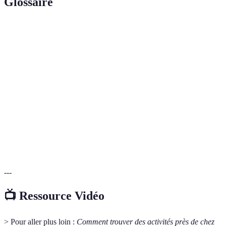
Glossaire
Terme
Définition
Activités pratiquées pour le plaisir pendant le
Loisirs
temps libre.
Activités
Événements ou programmes organisés pour
communautaires
rassembler les membres d'une communauté.
Intérêts ou passions poursuivis à titre
Hobbies
personnel et récréatif.
---
📺 Ressource Vidéo
> Pour aller plus loin :
Comment trouver des activités près de chez