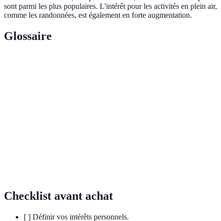
sont parmi les plus populaires. L'intérêt pour les activités en plein air,
comme les randonnées, est également en forte augmentation.
Glossaire
Terme
Définition
Activités pratiquées pour le plaisir pendant le
Loisirs
temps libre.
Activités
Programmes et événements liés aux arts, à
culturelles
l'histoire et à la culture.
Événements
Activités organisées par une collectivité pour
communautaires
promouvoir l'engagement communautaire.
Checklist avant achat
[ ] Définir vos intérêts personnels.