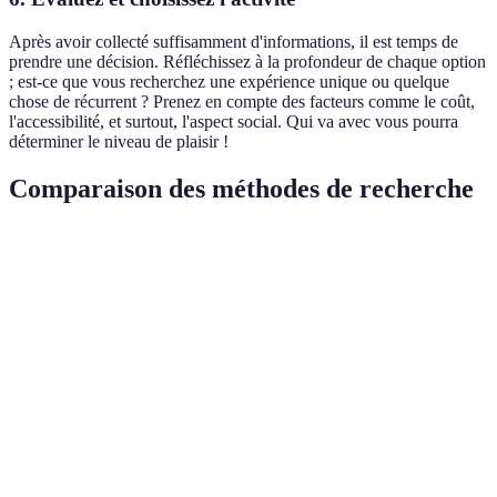
Après avoir collecté suffisamment d'informations, il est temps de
prendre une décision. Réfléchissez à la profondeur de chaque option
; est-ce que vous recherchez une expérience unique ou quelque
chose de récurrent ? Prenez en compte des facteurs comme le coût,
l'accessibilité, et surtout, l'aspect social. Qui va avec vous pourra
déterminer le niveau de plaisir !
Comparaison des méthodes de recherche
Méthode
Avantages
Inconvénients
Verdict
Risque de
Ressources en
Rapide et
Utile pour
surcharge
ligne
pratique
la diversité
d'informations
Bonne pour
Peut manquer
Renseignements
Informations
les activités
d'options
municipaux
officielles
à long
nouvelles
terme