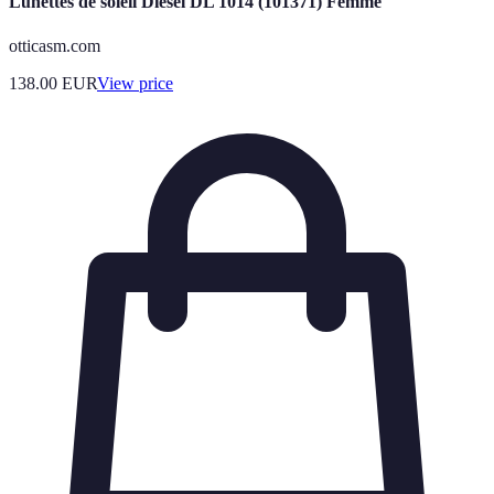
Lunettes de soleil Diesel DL 1014 (101371) Femme
otticasm.com
138.00
EUR
View price