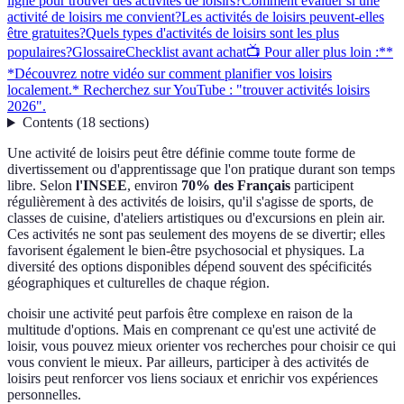
ligne pour trouver des activités de loisirs?
Comment évaluer si une
activité de loisirs me convient?
Les activités de loisirs peuvent-elles
être gratuites?
Quels types d'activités de loisirs sont les plus
populaires?
Glossaire
Checklist avant achat
📺 Pour aller plus loin :**
*Découvrez notre vidéo sur comment planifier vos loisirs
localement.* Recherchez sur YouTube : "trouver activités loisirs
2026".
Contents
(
18
sections
)
Une activité de loisirs peut être définie comme toute forme de
divertissement ou d'apprentissage que l'on pratique durant son temps
libre. Selon
l'INSEE
, environ
70% des Français
participent
régulièrement à des activités de loisirs, qu'il s'agisse de sports, de
classes de cuisine, d'ateliers artistiques ou d'excursions en plein air.
Ces activités ne sont pas seulement des moyens de se divertir; elles
favorisent également le bien-être psychosocial et physiques. La
diversité des options disponibles dépend souvent des spécificités
géographiques et culturelles de chaque région.
choisir une activité peut parfois être complexe en raison de la
multitude d'options. Mais en comprenant ce qu'est une activité de
loisir, vous pouvez mieux orienter vos recherches pour choisir ce qui
vous convient le mieux. Par ailleurs, participer à des activités de
loisirs peut renforcer vos liens sociaux et enrichir vos expériences
personnelles.