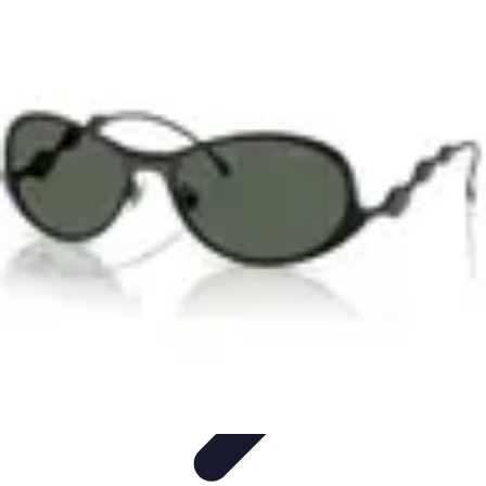
Leisure Guide Online
Découverte
Loisirs Créatifs
Conseils pratiques
Guides et
conseils
Leisure Tips
Leisure Guide Online