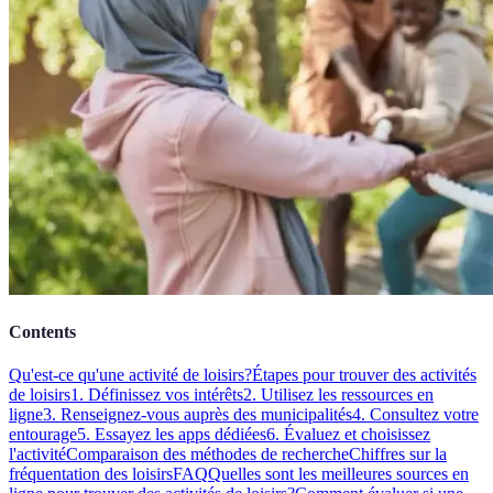
Contents
Qu'est-ce qu'une activité de loisirs?
Étapes pour trouver des activités
de loisirs
1. Définissez vos intérêts
2. Utilisez les ressources en
ligne
3. Renseignez-vous auprès des municipalités
4. Consultez votre
entourage
5. Essayez les apps dédiées
6. Évaluez et choisissez
l'activité
Comparaison des méthodes de recherche
Chiffres sur la
fréquentation des loisirs
FAQ
Quelles sont les meilleures sources en