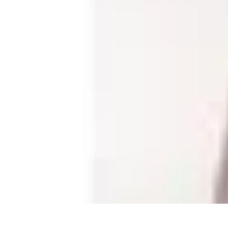
Leisure Guide Online
Découverte
Loisirs Créatifs
Conseils pratiques
Guides et conseils
Leisur
Leisure Guide Online