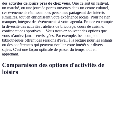
des
activités de loisirs près de chez vous
. Que ce soit un festival,
un marché, ou une journée portes ouvertes dans un centre culturel,
ces événements réunissent des personnes partageant des intérêts
similaires, tout en enrichissant votre expérience locale. Pour ne rien
manquer, intégrez des événements à votre agenda. Prenez en compte
la diversité des activités : ateliers de bricolage, cours de cuisine,
confrontations sportives… Vous trouvez souvent des options que
vous n’auriez jamais envisagées. Par exemple, beaucoup de
bibliothèques offrent des sessions d'éveil à la lecture pour les enfants
ou des conférences qui peuvent éveiller votre intérêt sur divers
sujets. C'est une façon optimale de passer du temps tout en
apprenant.
Comparaison des options d'activités de
loisirs
Type d'Activité
Avantages
Inconvénients
Meilleure 
Renforce la
Nécessite une
Sports
camaraderie,
Meetup, F
équipe ou un
Collectifs
bon pour la
Events
club