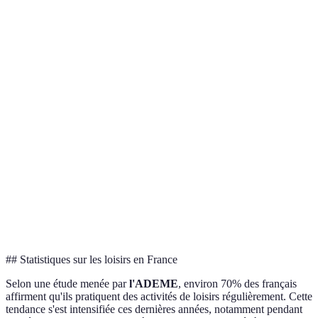
santé
Coûts
Éveil créatif,
potentiels
Eventbrite,
Musique et Arts
relaxation
pour les
Thématique
matériels
Rapprochement
Conditions
Activités
Dauphins de
avec la nature,
climatiques
Extérieures
Agenda cult
diversité
variables
Favorise la
Bricolage et
créativité,
Besoin de
Pinterest, 
DIY
satisfaction
matériel initial
Facebook
personnelle
## Statistiques sur les loisirs en France
Selon une étude menée par
l'ADEME
, environ 70% des français
affirment qu'ils pratiquent des activités de loisirs régulièrement. Cette
tendance s'est intensifiée ces dernières années, notamment pendant