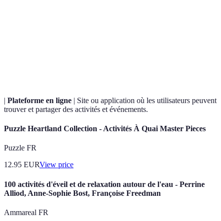
Activités pratiquées durant le temps libre, souvent
Loisirs
pour se détendre ou se divertir.
Événement
Activité organisée dans votre région, souvent
local
communautaire et accessible.
|
Plateforme en ligne
| Site ou application où les utilisateurs peuvent
trouver et partager des activités et événements.
Puzzle Heartland Collection - Activités À Quai Master Pieces
Puzzle FR
12.95
EUR
View price
100 activités d'éveil et de relaxation autour de l'eau - Perrine
Alliod, Anne-Sophie Bost, Françoise Freedman
Ammareal FR