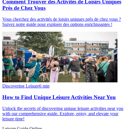
Comment Trouver des Activités de Loisirs Uniques
Près de Chez Vous
Vous cherchez des activités de loisirs uniques près de chez vous ?
Suivez notre guide pour explorer des options enrichissantes !
Discovering Leisure
6
min
How to Find Unique Leisure Activities Near You
Unlock the secrets of discovering unique leisure activities near you
with our comprehensive guide. Explore, enjoy, and elevate your
leisure time!
Leisure Guide Online