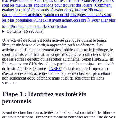
d'activités de loisirs
Statistiques sur les loisirs en France
FAQ
Quelles
sont les meilleures applications pour trouver des loisirs ?
Comment
évaluer la qualité d'une activité avant de s'y inscrire ?
Peut-on
participer à des activités gratuitement ?
Quels types d'activités sont
les plus populaires ?
Checklist avant achat
Glossaire
📺 Pour aller plus
loin :
Produits recommandés
Conclusion
Contents
(
16
sections
)
Une activité de loisir est toute activité pratiquée durant le temps
libre, destinée à se divertir, à apprendre ou à se détendre. Les
activités de loisirs comprennent des hobbies comme le jardinage, le
sport, les arts et l'artisanat, ainsi que des activités collectives, telles
que les soirées de jeux ou les sorties au cinéma. Selon
l'INSEE
, en
France, environ 81% des adultes participent à au moins une activité
de loisir régulière. (Source :
INSEE
) Cela démontre l'importance
d'avoir accès à des activités de loisirs près de chez soi, permettant
non seulement de se détendre mais aussi de renforcer les liens
sociaux.
Étape 1 : Identifiez vos intérêts
personnels
Avant de chercher des activités de loisirs, il est crucial d’identifier ce
qui vous passionne. Prenez un moment pour dresser une liste de vos