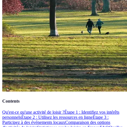
Contents
Qu'est-ce qu'une activité de loisir ?
Étape 1 : Identifiez vos intérêts
personnels
Étape 2 : Utilisez les ressources en ligne
Étape 3 :
Participez à des événements locaux
Comparaison des options