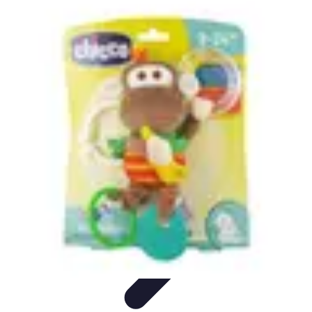
Leisure Guide Online
Découverte
Loisirs Créatifs
Conseils pratiques
Guides et
conseils
Leisure Tips
Leisure Guide Online