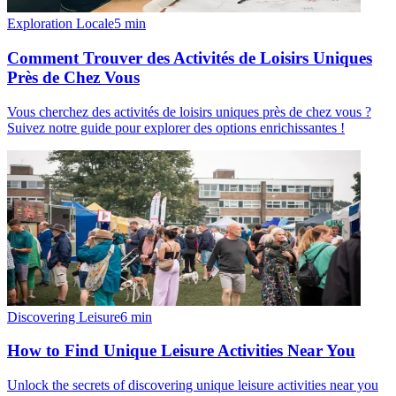
Exploration Locale
5
min
Comment Trouver des Activités de Loisirs Uniques
Près de Chez Vous
Vous cherchez des activités de loisirs uniques près de chez vous ?
Suivez notre guide pour explorer des options enrichissantes !
Discovering Leisure
6
min
How to Find Unique Leisure Activities Near You
Unlock the secrets of discovering unique leisure activities near you