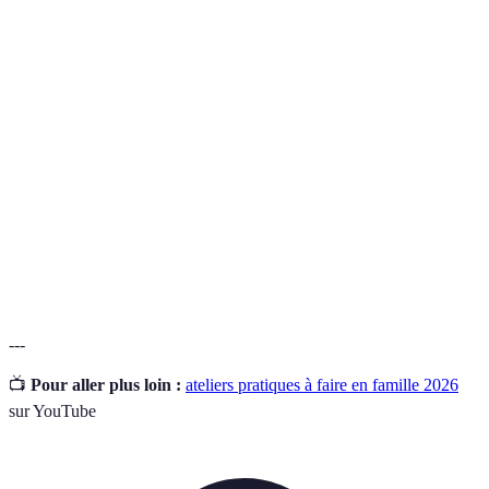
Un type de tourisme qui privilégie des séjours
Slow
prolongés, l'immersion dans la culture locale et le
Tourism
respect de l'environnement.
Atelier
Un événement interactif où les participants apprennent
Pratique
une compétence ou un artisanat à travers la pratique.
Le fait de s'éloigner temporairement des technologies
Évasion
numériques pour se concentrer sur des interactions
Digitale
humaines et des expériences naturelles.
---
📺
Pour aller plus loin :
ateliers pratiques à faire en famille 2026
sur YouTube