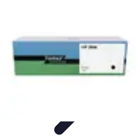
Leisure Guide Online
Découverte
Loisirs Créatifs
Conseils pratiques
Guides et
conseils
Leisure Tips
Leisure Guide Online