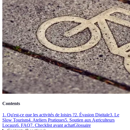
Contents
1. Qu'est-ce que les activités de loisirs ?
2. Évasion Digitale
3. Le
Slow Tourism
4. Ateliers Pratiques
5. Soutien aux Agriculteurs
Locaux
6. FAQ
7. Checklist avant achat
Glossaire