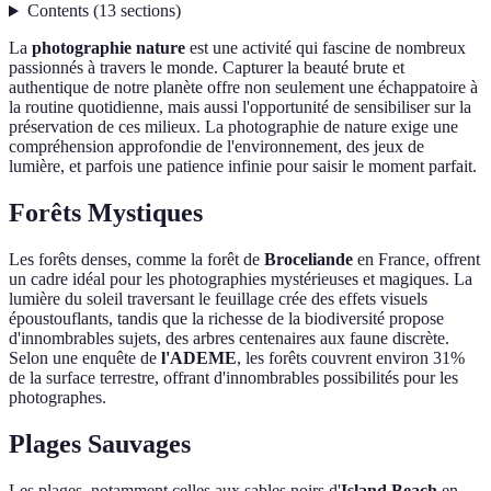
Contents
(
13
sections
)
La
photographie nature
est une activité qui fascine de nombreux
passionnés à travers le monde. Capturer la beauté brute et
authentique de notre planète offre non seulement une échappatoire à
la routine quotidienne, mais aussi l'opportunité de sensibiliser sur la
préservation de ces milieux. La photographie de nature exige une
compréhension approfondie de l'environnement, des jeux de
lumière, et parfois une patience infinie pour saisir le moment parfait.
Forêts Mystiques
Les forêts denses, comme la forêt de
Broceliande
en France, offrent
un cadre idéal pour les photographies mystérieuses et magiques. La
lumière du soleil traversant le feuillage crée des effets visuels
époustouflants, tandis que la richesse de la biodiversité propose
d'innombrables sujets, des arbres centenaires aux faune discrète.
Selon une enquête de
l'ADEME
, les forêts couvrent environ 31%
de la surface terrestre, offrant d'innombrables possibilités pour les
photographes.
Plages Sauvages
Les plages, notamment celles aux sables noirs d'
Island Beach
en