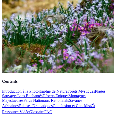
Contents
Introduction à la Photographie de Nature
Forêts Mystiques
Plages
Sauvages
Lacs Enchantés
Déserts Épiques
Montagnes
Majestueuses
Parcs Nationaux Renommés
Savanes
Africaines
Falaises Dramatiques
Conclusion et Checklist
📺
Ressource Vidéo
Glossaire
FAQ