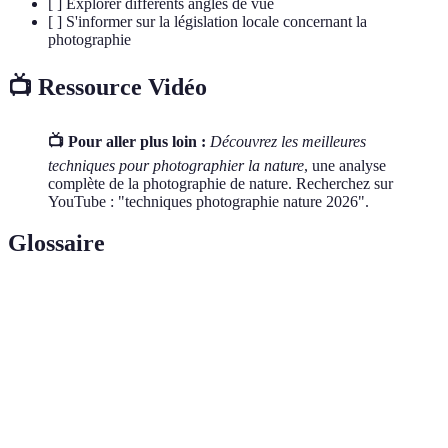
[ ] Explorer différents angles de vue
[ ] S'informer sur la législation locale concernant la
photographie
📺 Ressource Vidéo
📺 Pour aller plus loin :
Découvrez les meilleures
techniques pour photographier la nature
, une analyse
complète de la photographie de nature. Recherchez sur
YouTube : "techniques photographie nature 2026".
Glossaire
Terme
Définition
Objectif photo à longue focale permettant de
Téléobjectif
capturer des sujets éloignés.
High Dynamic Range, une technique photo qui
HDR
équilibre les lumières et les ombres.