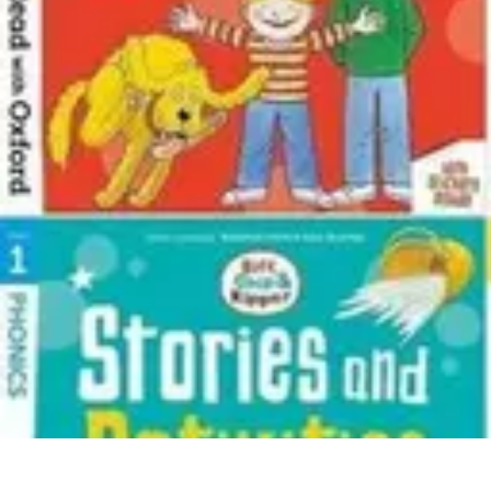
Leisure Guide Online
Découverte
Loisirs Créatifs
Conseils pratiques
Guides et conseils
Leisur
Leisure Guide Online