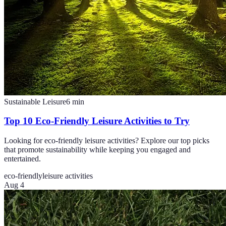
Sustainable Leisure
6
min
Top 10 Eco-Friendly Leisure Activities to Try
Looking for eco-friendly leisure activities? Explore our top picks
that promote sustainability while keeping you engaged and
entertained.
eco-friendly
leisure activities
Aug 4