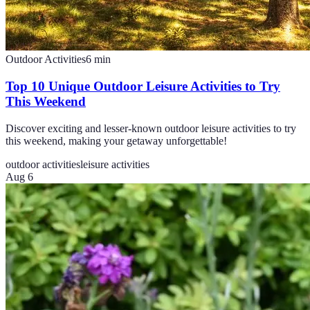
Outdoor Activities
6
min
Top 10 Unique Outdoor Leisure Activities to Try
This Weekend
Discover exciting and lesser-known outdoor leisure activities to try
this weekend, making your getaway unforgettable!
outdoor activities
leisure activities
Aug 6