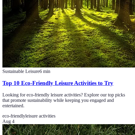
Sustainable Leisure
6
min
Top 10 Eco-Friendly Leisure Activities to Try
Looking for eco-friendly leisure activities? Explore our top picks
that promote sustainability while keeping you engaged and
entertained.
eco-friendly
leisure activities
Aug 4