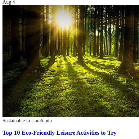
Aug 4
Sustainable Leisure
6
min
Top 10 Eco-Friendly Leisure Activities to Try