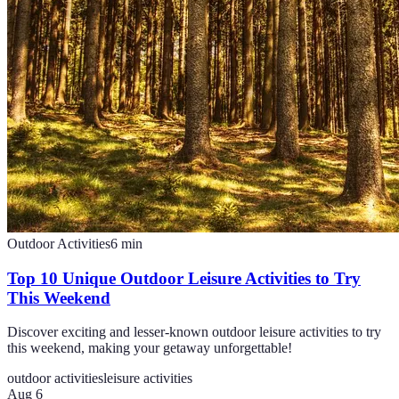
Outdoor Activities
6
min
Top 10 Unique Outdoor Leisure Activities to Try
This Weekend
Discover exciting and lesser-known outdoor leisure activities to try
this weekend, making your getaway unforgettable!
outdoor activities
leisure activities
Aug 6