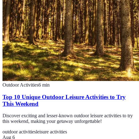
Outdoor Activities
6
min
Top 10 Unique Outdoor Leisure Activities to Try
This Weekend
Discover exciting and lesser-known outdoor leisure activities to try
this weekend, making your getaway unforgettable!
outdoor activities
leisure activities
Aug 6