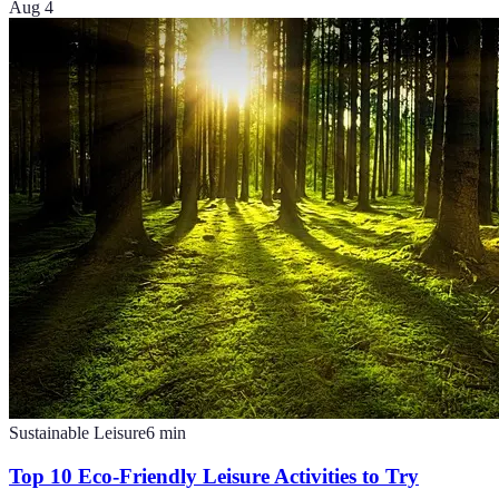
Aug 4
Sustainable Leisure
6
min
Top 10 Eco-Friendly Leisure Activities to Try