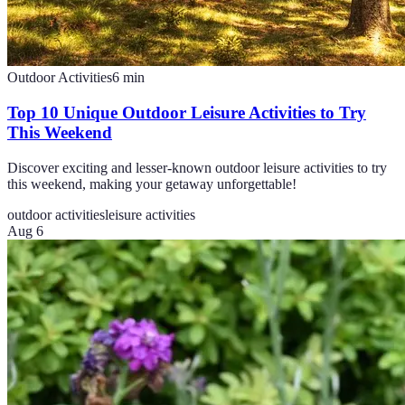
Outdoor Activities
6
min
Top 10 Unique Outdoor Leisure Activities to Try
This Weekend
Discover exciting and lesser-known outdoor leisure activities to try
this weekend, making your getaway unforgettable!
outdoor activities
leisure activities
Aug 6