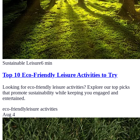
Sustainable Leisure
6
min
Top 10 Eco-Friendly Leisure Activities to Try
Looking for eco-friendly leisure activities? Explore our top picks
that promote sustainability while keeping you engaged and
entertained.
eco-friendly
leisure activities
Aug 4