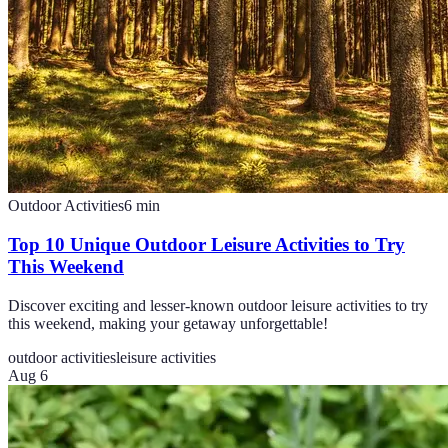
Outdoor Activities
6
min
Top 10 Unique Outdoor Leisure Activities to Try
This Weekend
Discover exciting and lesser-known outdoor leisure activities to try
this weekend, making your getaway unforgettable!
outdoor activities
leisure activities
Aug 6